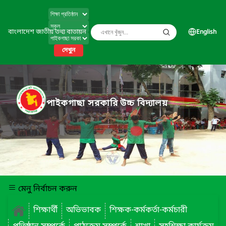
বাংলাদেশ জাতীয় তথ্য বাতায়ন
English
দেখুন
পাইকগাছা সরকারি উচ্চ বিদ্যালয়
মেনু নির্বাচন করুন
শিক্ষার্থী
অভিভাবক
শিক্ষক-কর্মকর্তা-কর্মচারী