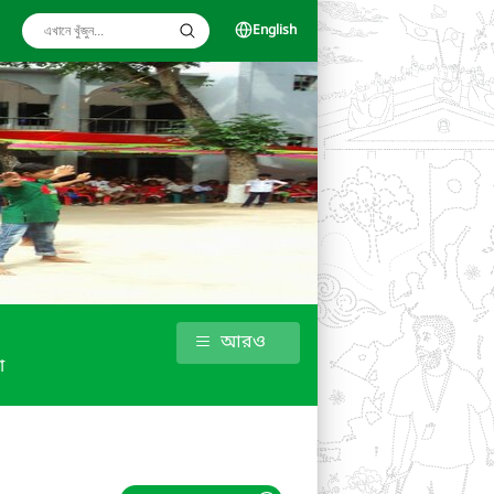
English
আরও
া