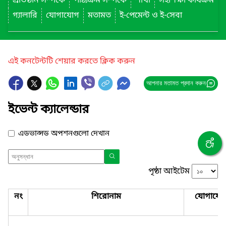
প্রতিষ্ঠান সম্পর্কে
পাঠ্যক্রম সম্পর্কে
শাখা
সহশিক্ষা কার্যক্রম
গ্যালারি
যোগাযোগ
মতামত
ই-পেমেন্ট ও ই-সেবা
এই কনটেন্টটি শেয়ার করতে ক্লিক করুন
আপনার মতামত প্রদান করুন
ইভেন্ট ক্যালেন্ডার
এডভান্সড অপশনগুলো দেখান
পৃষ্ঠা আইটেম
নং
শিরোনাম
যোগাযো