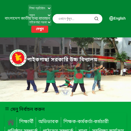
বাংলাদেশ জাতীয় তথ্য বাতায়ন
English
দেখুন
পাইকগাছা সরকারি উচ্চ বিদ্যালয়
মেনু নির্বাচন করুন
শিক্ষার্থী
অভিভাবক
শিক্ষক-কর্মকর্তা-কর্মচারী