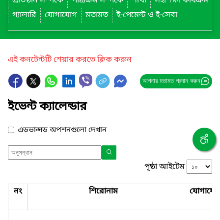
প্রতিষ্ঠান সম্পর্কে
পাঠ্যক্রম সম্পর্কে
শাখা
সহশিক্ষা কার্যক্রম
গ্যালারি
যোগাযোগ
মতামত
ই-পেমেন্ট ও ই-সেবা
এই কনটেন্টটি শেয়ার করতে ক্লিক করুন
আপনার মতামত প্রদান করুন
ইভেন্ট ক্যালেন্ডার
এডভান্সড অপশনগুলো দেখান
পৃষ্ঠা আইটেম
নং
শিরোনাম
যোগাযো