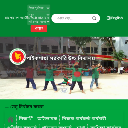
বাংলাদেশ জাতীয় তথ্য বাতায়ন
English
দেখুন
পাইকগাছা সরকারি উচ্চ বিদ্যালয়
মেনু নির্বাচন করুন
শিক্ষার্থী
অভিভাবক
শিক্ষক-কর্মকর্তা-কর্মচারী