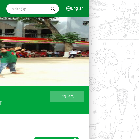
English
আরও
া