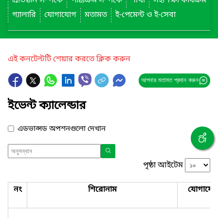
প্রতিষ্ঠান সম্পর্কে
পাঠ্যক্রম সম্পর্কে
শাখা
সহশিক্ষা কার্যক্রম
গ্যালারি
যোগাযোগ
মতামত
ই-পেমেন্ট ও ই-সেবা
এই কনটেন্টটি শেয়ার করতে ক্লিক করুন
আপনার মতামত প্রদান করুন
ইভেন্ট ক্যালেন্ডার
এডভান্সড অপশনগুলো দেখান
পৃষ্ঠা আইটেম
নং
শিরোনাম
যোগাযো