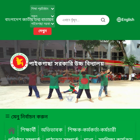
বাংলাদেশ জাতীয় তথ্য বাতায়ন
English
দেখুন
পাইকগাছা সরকারি উচ্চ বিদ্যালয়
মেনু নির্বাচন করুন
শিক্ষার্থী
অভিভাবক
শিক্ষক-কর্মকর্তা-কর্মচারী