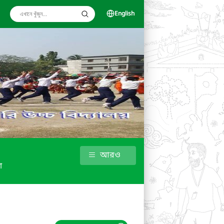
English
আরও
া